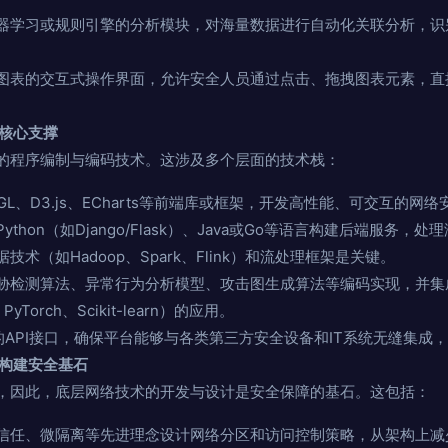
器学习或规则引擎的分析模块，对海量数据进行自动化关联分析，识
图表的交互式操作界面，允许安全人员通过点击、拖拽图表元素，直接
的核心支撑
的程序编制与编码技术。这涉及多个层面的技术栈：
GL、D3.js、ECharts等前端库或框架，开发高性能、可交互的网
ython（如Django/Flask）、Java或Go等语言构建后端服务
术（如Hadoop、Spark、Flink）和流处理框架是关键。
胁检测算法、异常行为分析模型、攻击图生成算法等编码实现，并集
yTorch、Scikit-learn）的应用。
API接口，确保平台能够与各类第三方安全设备和IT系统无缝集成，
：构建安全基石
，因此，底层网络技术的开发与设计是安全保障的基石。这包括：
信任、微隔离等先进理念设计网络分区和访问控制策略，从架构上减