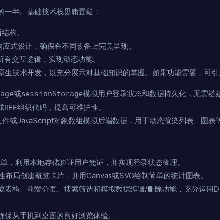
的一半。基础技术栈毋庸置疑：
面结构。
响应式设计，确保在不同设备上完美呈现。
所有交互逻辑，实现动态功能。
原生技术开发，以充分展示对基础知识的掌握。如果功能需要，可引
或
模拟用户登录状态和数据持久化，无需搭
rage
sessionStorage
模块或IIFE组织代码，提高可维护性。
文件或JavaScript对象数组模拟后端数据，用于动态渲染列表、图表
表单，利用本地存储验证用户凭证，并实现登录状态管理。
性布局创建概览卡片，并用Canvas或SVG绘制简单的统计图表。
成表格、前端分页、搜索筛选和模拟数据编辑/删除功能，充分运用D
确保从手机到桌面的良好浏览体验。