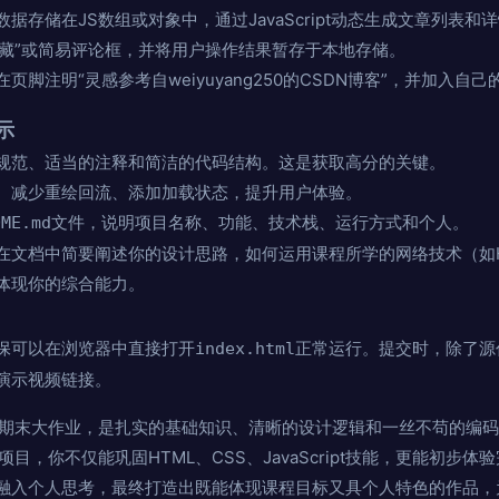
据存储在JS数组或对象中，通过JavaScript动态生成文章列表和
“收藏”或简易评论框，并将用户操作结果暂存于本地存储。
脚注明“灵感参考自weiyuyang250的CSDN博客”，并加入自
示
规范、适当的注释和简洁的代码结构。这是获取高分的关键。
、减少重绘回流、添加加载状态，提升用户体验。
文件，说明项目名称、功能、技术栈、运行方式和个人。
DME.md
在文档中简要阐述你的设计思路，如何运用课程所学的网络技术（如H
体现你的综合能力。
保可以在浏览器中直接打开
正常运行。提交时，除了源
index.html
演示视频链接。
前端期末大作业，是扎实的基础知识、清晰的设计逻辑和一丝不苟的编
项目，你不仅能巩固HTML、CSS、JavaScript技能，更能初步
融入个人思考，最终打造出既能体现课程目标又具个人特色的作品，